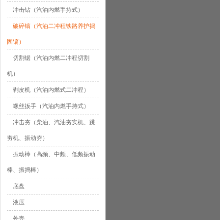
冲击钻（汽油内燃手持式）
破碎镐（汽油二冲程铁路养护捣
固镐）
切割锯（汽油内燃二冲程切割
机）
剥皮机（汽油内燃式二冲程）
螺丝扳手（汽油内燃手持式）
冲击夯（柴油、汽油夯实机、跳
夯机、振动夯）
振动棒（高频、中频、低频振动
棒、振捣棒）
底盘
液压
外壳